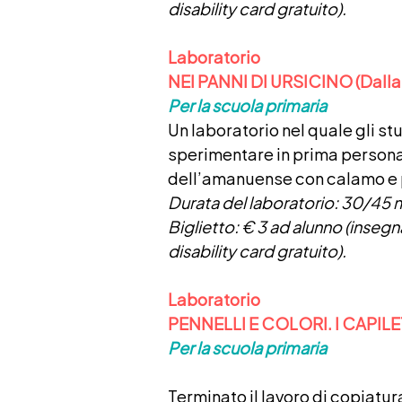
disability card gratuito).
Laboratorio
NEI PANNI DI URSICINO (Dalla 
Per la scuola primaria
Un laboratorio nel quale gli s
sperimentare in prima persona 
dell’amanuense con calamo e
Durata del laboratorio: 30/45 m
Biglietto
: € 3 ad alunno (insegn
disability card gratuito).
Laboratorio
PENNELLI E COLORI. I CAPILE
Per la scuola primaria
Terminato il lavoro di copiatura