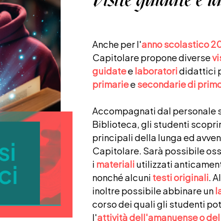
Anche per l'
anno scolastico 
Capitolare propone diverse
vi
guidate
e
laboratori
didattici 
primarie
e
secondarie di prim
Accompagnati dal personale sc
Biblioteca, gli studenti scopr
principali della lunga ed avve
Capitolare. Sarà possibile oss
i
materiali
utilizzati anticament
nonché alcuni
testi originali
. A
inoltre possibile abbinare un
l
corso dei quali gli studenti p
l'
attività dell'amanuense o del