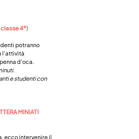
classe 4°)
tudenti potranno
l’attività
 penna d'oca.
inuti.
anti e studenti con
TTERA MINIATI
, ecco intervenire il