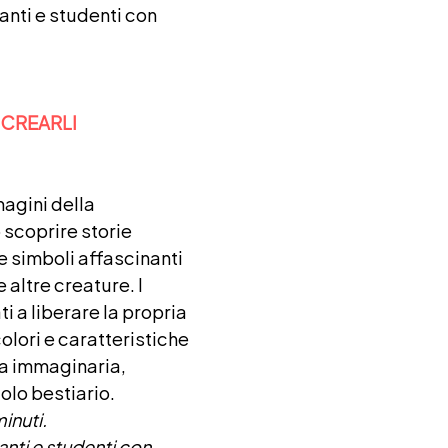
anti e studenti con
 CREARLI
magini della
 scoprire storie
e simboli affascinanti
 altre creature. I
i a liberare la propria
colori e caratteristiche
ra immaginaria,
olo bestiario.
inuti.
anti e studenti con