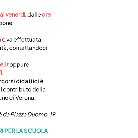
 al venerdì
, dalle
ore
ione.
a
e va effettuata,
lità, contattandoci
e.it
oppure
1
.
rcorsi didattici è
l contributo della
ne di Verona.
 è da Piazza Duomo, 19.
RI PER LA SCUOLA