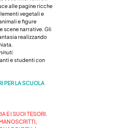
uce alle pagine ricche
elementi vegetali e
 animali e figure
e scene narrative. Gli
fantasia realizzando
niata.
inuti.
anti e studenti con
RI PER LA SCUOLA
A E I SUOI TESORI.
MANOSCRITTI,