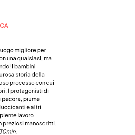
OCA
luogo migliore per
non una qualsiasi, ma
ndo! I bambini
urosa storia della
rioso processo con cui
ri. I protagonisti di
di pecora, piume
luccicanti e altri
apiente lavoro
n preziosi manoscritti.
e 30min.