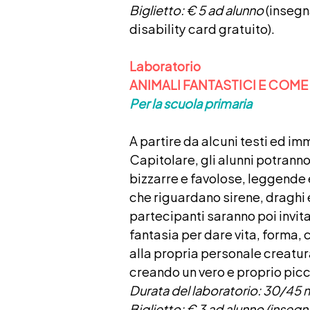
Biglietto: € 5 ad alunno
(insegn
disability card gratuito).
Laboratorio
ANIMALI FANTASTICI E COME
Per la scuola primaria
A partire da alcuni testi ed im
Capitolare, gli alunni potranno
bizzarre e favolose, leggende 
che riguardano sirene, draghi e
partecipanti saranno poi invitat
fantasia per dare vita, forma, 
alla propria personale creatu
creando un vero e proprio picc
Durata del laboratorio: 30/45 m
Biglietto
: € 3 ad alunno (insegn