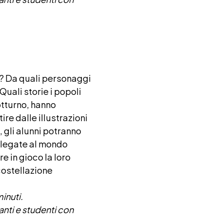
i? Da quali personaggi
uali storie i popoli
notturno, hanno
ire dalle illustrazioni
, gli alunni potranno
 legate al mondo
e in gioco la loro
costellazione
inuti.
anti e studenti con