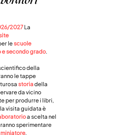
2026/2027
La
site
per le
scuole
o e secondo grado
.
ientifico della
iranno le tappe
nturosa
storia
della
ervare da vicino
e per produrre i libri,
lla visita guidata è
aboratorio
a scelta nel
otranno sperimentare
 miniatore
.