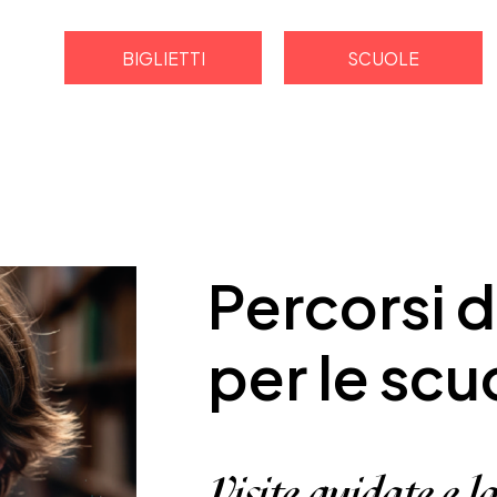
BIGLIETTI
SCUOLE
Percorsi d
per le scu
Visite guidate e l