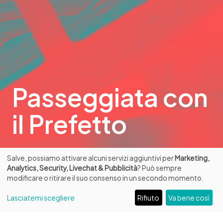
Passeggiata con
il Prefetto
Un percorso emozionante, guidato da
Salve, possiamo attivare alcuni servizi aggiuntivi per
Marketing,
Analytics, Security, Livechat & Pubblicità
? Può sempre
Mons. Bruno Fasani
modificare o ritirare il suo consenso in un secondo momento.
Lasciatemi scegliere
Rifiuto
Va bene così