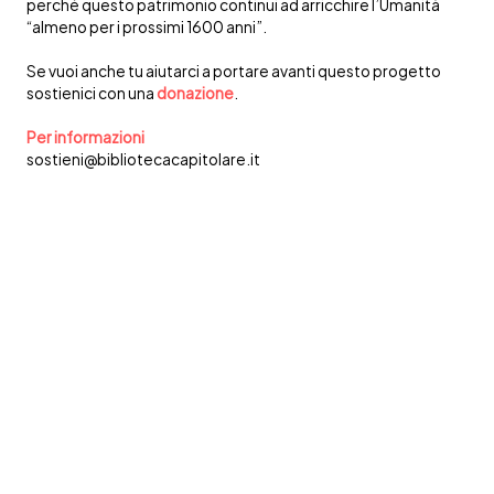
perché questo patrimonio continui ad arricchire l’Umanità
“almeno per i prossimi 1600 anni”.
Se vuoi anche tu aiutarci a portare avanti questo progetto
sostienici con una
donazione
.
Per informazioni
sostieni@bibliotecacapitolare.it